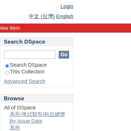
Login
中文 (台灣)
English
iew Item
Search DSpace
Search DSpace
This Collection
Advanced Search
Browse
All of DSpace
系所/考試類型/科目總覽
By Issue Date
系所