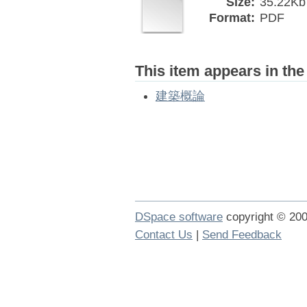
Size:
35.22Kb
Format:
PDF
This item appears in the
建築概論
DSpace software
copyright © 2
Contact Us
|
Send Feedback