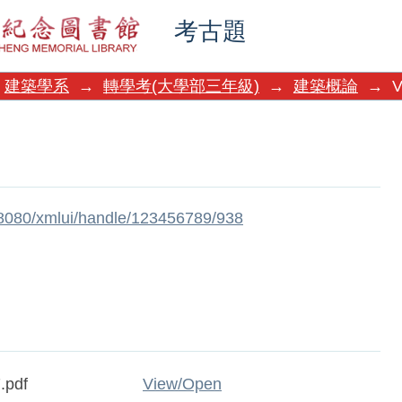
考古題
建築學系
→
轉學考(大學部三年級)
→
建築概論
→
V
w:8080/xmlui/handle/123456789/938
.pdf
View/
Open