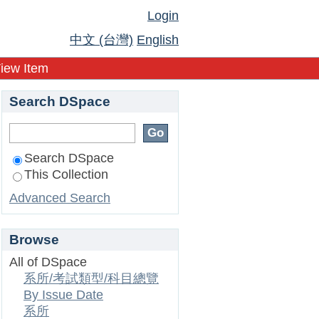
Login
中文 (台灣)
English
iew Item
Search DSpace
Search DSpace
This Collection
Advanced Search
Browse
All of DSpace
系所/考試類型/科目總覽
By Issue Date
系所