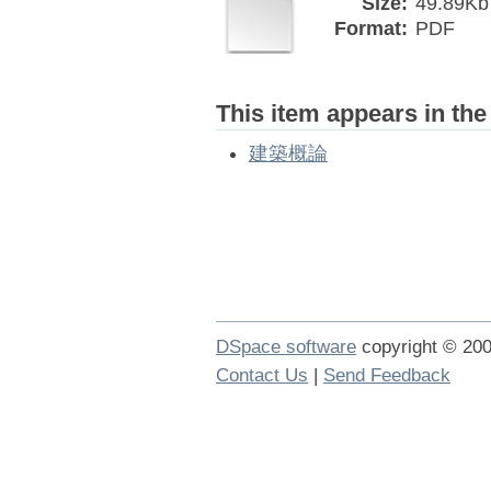
Size:
49.89Kb
Format:
PDF
This item appears in the
建築概論
DSpace software
copyright © 2
Contact Us
|
Send Feedback