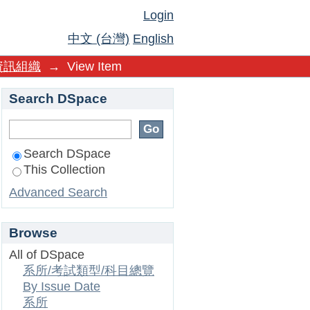
Login
中文 (台灣)
English
資訊組織
→
View Item
Search DSpace
Search DSpace
This Collection
Advanced Search
Browse
All of DSpace
系所/考試類型/科目總覽
By Issue Date
系所