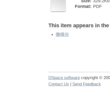
Size:
329.2Kb
Format:
PDF
This item appears in the
微積分
DSpace software
copyright © 2
Contact Us
|
Send Feedback