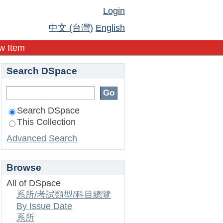
Login
中文 (台灣)
English
w Item
Search DSpace
Search DSpace
This Collection
Advanced Search
Browse
All of DSpace
系所/考試類型/科目總覽
By Issue Date
系所