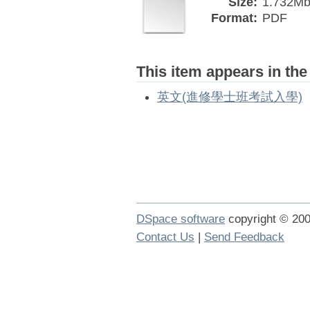
Size:
1.732M
Format:
PDF
This item appears in the
英文(進修學士班考試入學)
DSpace software
copyright © 2
Contact Us
|
Send Feedback