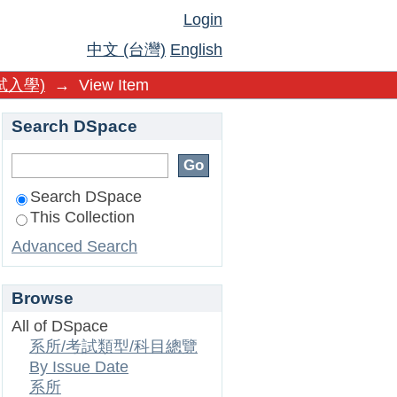
Login
中文 (台灣)
English
試入學)
→
View Item
Search DSpace
Search DSpace
This Collection
Advanced Search
Browse
All of DSpace
系所/考試類型/科目總覽
By Issue Date
系所