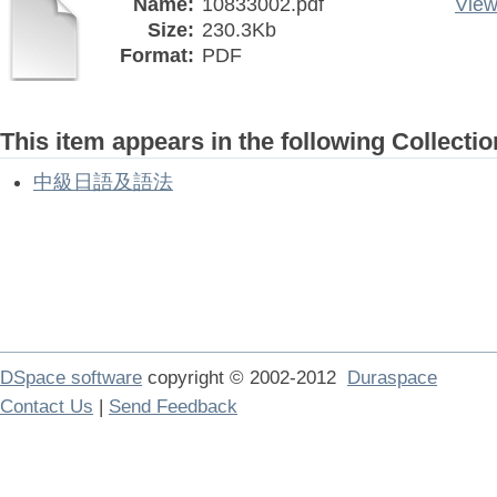
Name:
10833002.pdf
View
Size:
230.3Kb
Format:
PDF
This item appears in the following Collectio
中級日語及語法
DSpace software
copyright © 2002-2012
Duraspace
Contact Us
|
Send Feedback