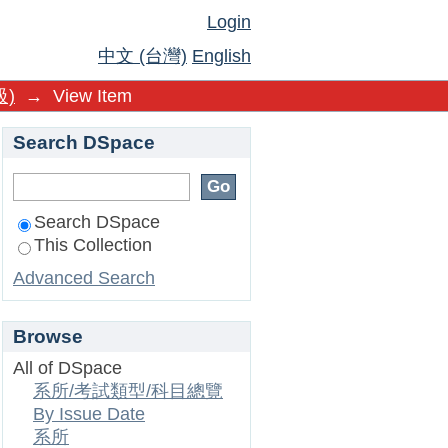
Login
中文 (台灣)
English
)
→
View Item
Search DSpace
Search DSpace
This Collection
Advanced Search
Browse
All of DSpace
系所/考試類型/科目總覽
By Issue Date
系所