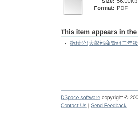
Size:
56.00Kb
Format:
PDF
This item appears in the
微積分(大學部商管組二年級
DSpace software
copyright © 2
Contact Us
|
Send Feedback