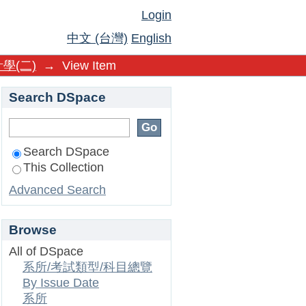
Login
中文 (台灣)
English
學(二)
→
View Item
Search DSpace
Search DSpace
This Collection
Advanced Search
Browse
All of DSpace
系所/考試類型/科目總覽
By Issue Date
系所