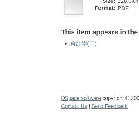
Size:
228.0Kb
Format:
PDF
This item appears in the
會計學(二)
DSpace software
copyright © 2
Contact Us
|
Send Feedback