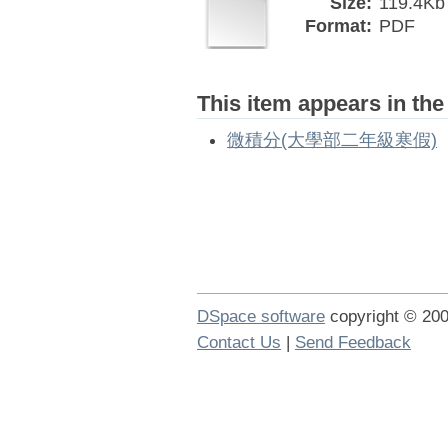
Size:
119.4Kb
Format:
PDF
This item appears in the
微積分(大學部二年級寒假)
DSpace software
copyright © 2
Contact Us
|
Send Feedback