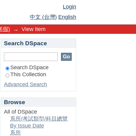
Login
中文 (台灣)
English
寒假)
→
View Item
Search DSpace
Search DSpace
This Collection
Advanced Search
Browse
All of DSpace
系所/考試類型/科目總覽
By Issue Date
系所