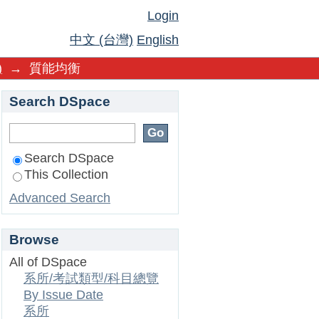
Login
中文 (台灣)
English
)
→
質能均衡
Search DSpace
Search DSpace
This Collection
Advanced Search
Browse
All of DSpace
系所/考試類型/科目總覽
By Issue Date
系所