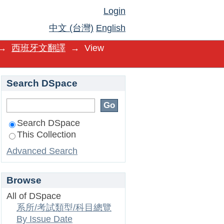
Login
中文 (台灣)
English
→
西班牙文翻譯
→
View
Search DSpace
Search DSpace
This Collection
Advanced Search
Browse
All of DSpace
系所/考試類型/科目總覽
By Issue Date