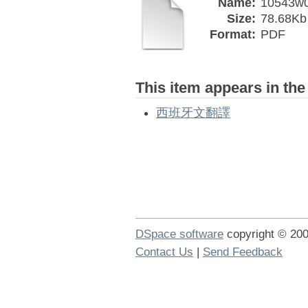
Name:
10543w0
Size:
78.68Kb
Format:
PDF
This item appears in the
西班牙文翻譯
DSpace software
copyright © 2
Contact Us
|
Send Feedback