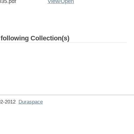
35.pdf
View/
Open
 following Collection(s)
002-2012
Duraspace