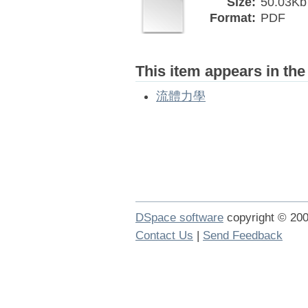
Size:
50.03Kb
Format:
PDF
This item appears in the
流體力學
DSpace software
copyright © 2
Contact Us
|
Send Feedback