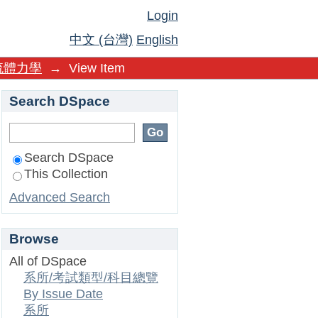
Login
中文 (台灣)
English
流體力學
→
View Item
Search DSpace
Search DSpace
This Collection
Advanced Search
Browse
All of DSpace
系所/考試類型/科目總覽
By Issue Date
系所