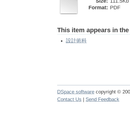
Size:
111.5Kb
Format:
PDF
This item appears in the
設計術科
DSpace software
copyright © 2
Contact Us
|
Send Feedback