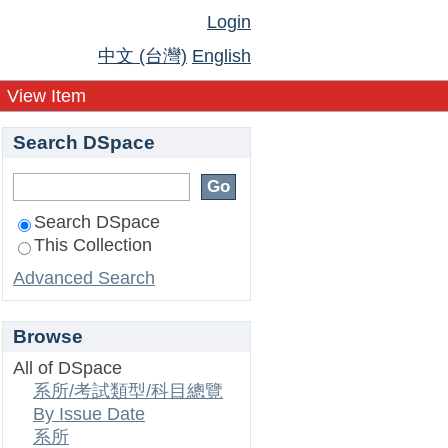
Login
中文 (台灣)
English
View Item
Search DSpace
Search DSpace
This Collection
Advanced Search
Browse
All of DSpace
系所/考試類型/科目總覽
By Issue Date
系所