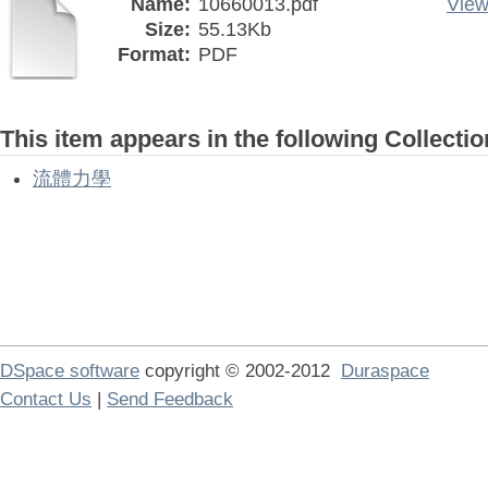
Name:
10660013.pdf
View
Size:
55.13Kb
Format:
PDF
This item appears in the following Collectio
流體力學
DSpace software
copyright © 2002-2012
Duraspace
Contact Us
|
Send Feedback