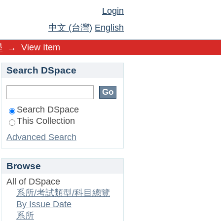
Login
中文 (台灣)
English
學
→
View Item
Search DSpace
Search DSpace
This Collection
Advanced Search
Browse
All of DSpace
系所/考試類型/科目總覽
By Issue Date
系所