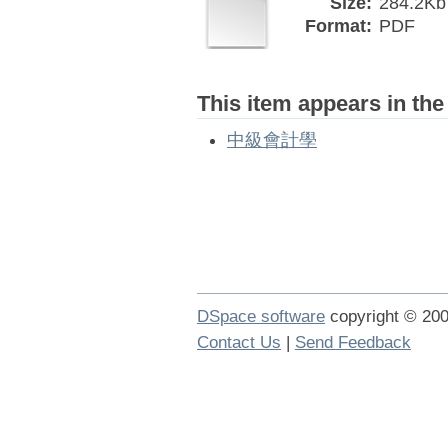
Size:
284.2Kb
Format:
PDF
This item appears in the
中級會計學
DSpace software
copyright © 2
Contact Us
|
Send Feedback