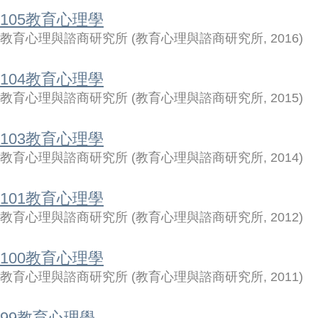
105教育心理學
教育心理與諮商研究所
(
教育心理與諮商研究所
,
2016
)
104教育心理學
教育心理與諮商研究所
(
教育心理與諮商研究所
,
2015
)
103教育心理學
教育心理與諮商研究所
(
教育心理與諮商研究所
,
2014
)
101教育心理學
教育心理與諮商研究所
(
教育心理與諮商研究所
,
2012
)
100教育心理學
教育心理與諮商研究所
(
教育心理與諮商研究所
,
2011
)
99教育心理學