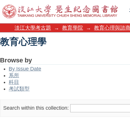
教育心理學
淡江大學考古題
→
教育學院
→
教育心理與諮
教育心理學
Browse by
By Issue Date
系所
科目
考試類型
Search within this collection: