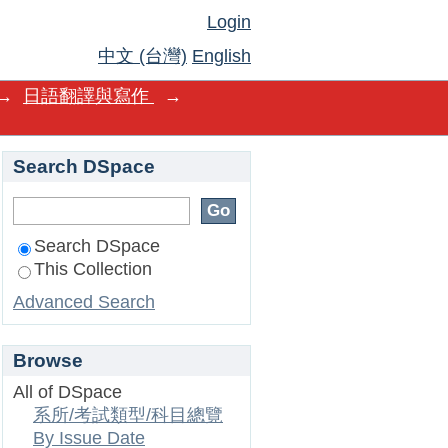
Login
中文 (台灣)
English
→
日語翻譯與寫作
→
Search DSpace
Search DSpace
This Collection
Advanced Search
Browse
All of DSpace
系所/考試類型/科目總覽
By Issue Date