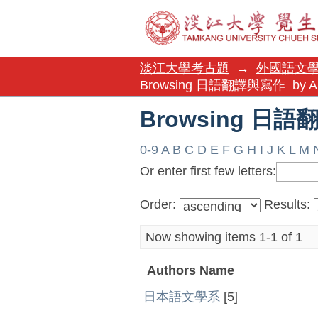
Browsing 日語
淡江大學考古題
→
外國語文
Browsing 日語翻譯與寫作 by Au
Browsing 日語
0-9
A
B
C
D
E
F
G
H
I
J
K
L
M
Or enter first few letters:
Order:
Results:
Now showing items 1-1 of 1
Authors Name
日本語文學系
[5]