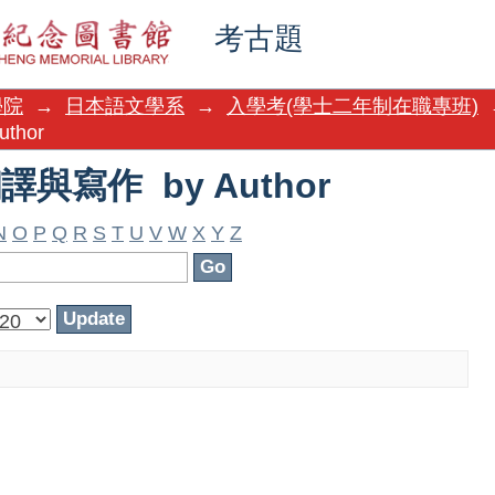
翻譯與寫作 by Author
考古題
學院
→
日本語文學系
→
入學考(學士二年制在職專班)
thor
翻譯與寫作 by Author
N
O
P
Q
R
S
T
U
V
W
X
Y
Z