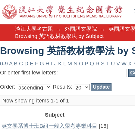
Browsing 英語教材教學法 by S
淡江大學考古題
→
外國語文學院
→
英國語文
Browsing 英語教材教學法 by Subject
Browsing 英語教材教學法 by S
0-9
A
B
C
D
E
F
G
H
I
J
K
L
M
N
O
P
Q
R
S
T
U
V
W
X
Or enter first few letters:
Order:
Results:
Now showing items 1-1 of 1
Subject
英文學系博士班B組一般入學考專業科目
[16]