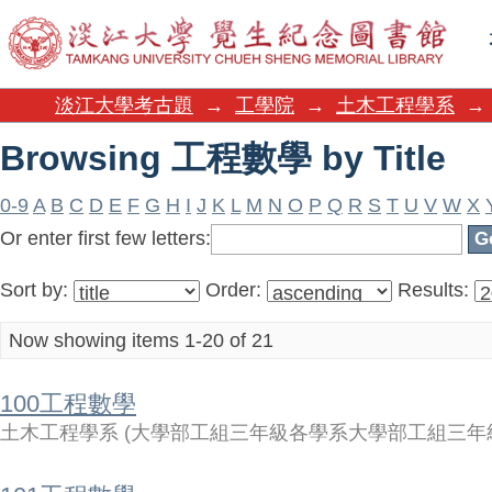
Browsing 工程數學 by Title
淡江大學考古題
→
工學院
→
土木工程學系
→
Browsing 工程數學 by Title
0-9
A
B
C
D
E
F
G
H
I
J
K
L
M
N
O
P
Q
R
S
T
U
V
W
X
Or enter first few letters:
Sort by:
Order:
Results:
Now showing items 1-20 of 21
100工程數學
土木工程學系
(
大學部工組三年級各學系大學部工組三年