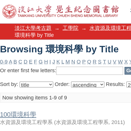
Browsing 環境科學 by Title
淡江大學考古題
→
工學院
→
水資源及環境工
環境科學 by Title
Browsing 環境科學 by Title
0-9
A
B
C
D
E
F
G
H
I
J
K
L
M
N
O
P
Q
R
S
T
U
V
W
X
Or enter first few letters:
Sort by:
Order:
Results:
Now showing items 1-9 of 9
100環境科學
水資源及環境工程學系
(
水資源及環境工程學系
,
2011
)