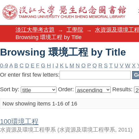
Browsing 環境工程 by Title
淡江大學考古題
→
工學院
→
水資源及環境工
Browsing 環境工程 by Title
Browsing 環境工程 by Title
0-9
A
B
C
D
E
F
G
H
I
J
K
L
M
N
O
P
Q
R
S
T
U
V
W
X
Or enter first few letters:
Sort by:
Order:
Results:
Now showing items 1-16 of 16
100環境工程
水資源及環境工程學系
(
水資源及環境工程學系
,
2011
)