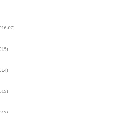
016-07
)
015
)
014
)
013
)
012
)