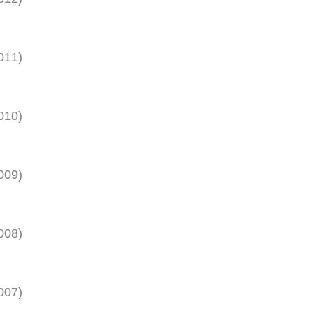
011
)
010
)
009
)
008
)
007
)