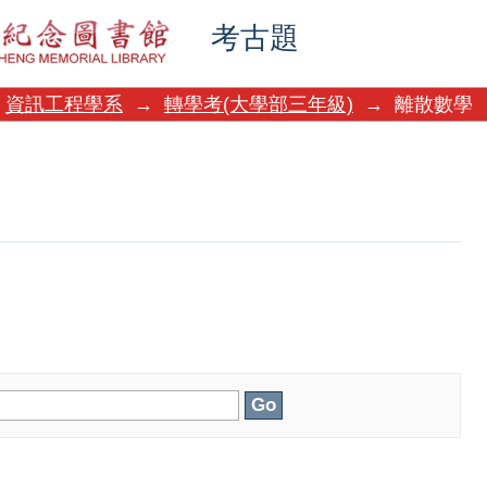
考古題
資訊工程學系
→
轉學考(大學部三年級)
→
離散數學