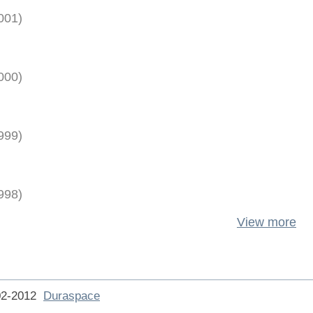
001
)
000
)
999
)
998
)
View more
002-2012
Duraspace