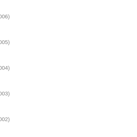
006
)
005
)
004
)
003
)
002
)