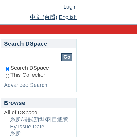
Login
中文 (台灣)
English
Search DSpace
Search DSpace
This Collection
Advanced Search
Browse
All of DSpace
系所/考試類型/科目總覽
By Issue Date
系所