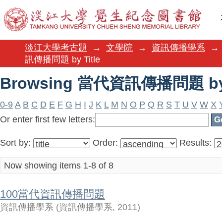
Browsing 當代資訊傳播問題 by 
淡江大學考古題
→
文學院
→
資訊傳播學系
→
訊傳播問題 by Title
Browsing 當代資訊傳播問題 by 
0-9
A
B
C
D
E
F
G
H
I
J
K
L
M
N
O
P
Q
R
S
T
U
V
W
X
Or enter first few letters:
Sort by:
Order:
Results:
Now showing items 1-8 of 8
100當代資訊傳播問題
資訊傳播學系
(
資訊傳播學系
,
2011
)