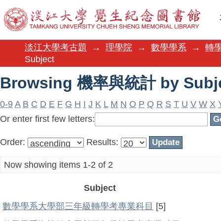
Browsing 機率與統計 by Subj
淡江大學考古題
→
理學院
→
數學學系
→
轉學
Subject
Browsing 機率與統計 by Subj
0-9
A
B
C
D
E
F
G
H
I
J
K
L
M
N
O
P
Q
R
S
T
U
V
W
X
Or enter first few letters:
Order:
Results:
Now showing items 1-2 of 2
Subject
數學學系大學部三年級轉學考專業科目
[5]