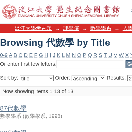
Browsing 代數學 by Title
淡江大學考古題
→
理學院
→
數學學系
→
入
Browsing 代數學 by Title
0-9
A
B
C
D
E
F
G
H
I
J
K
L
M
N
O
P
Q
R
S
T
U
V
W
X
Or enter first few letters:
Sort by:
Order:
Results:
Now showing items 1-13 of 13
87代數學
數學學系
(
數學學系
,
1998
)