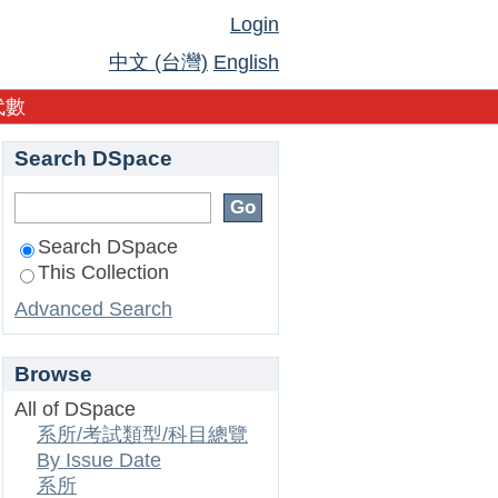
Login
中文 (台灣)
English
代數
Search DSpace
Search DSpace
This Collection
Advanced Search
Browse
All of DSpace
系所/考試類型/科目總覽
By Issue Date
系所