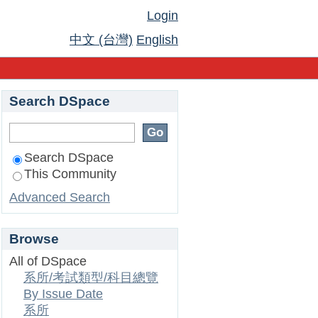
Login
中文 (台灣)
English
Search DSpace
Search DSpace
This Community
Advanced Search
Browse
All of DSpace
系所/考試類型/科目總覽
By Issue Date
系所