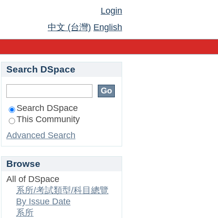
Login
中文 (台灣)
English
Search DSpace
Search DSpace
This Community
Advanced Search
Browse
All of DSpace
系所/考試類型/科目總覽
By Issue Date
系所