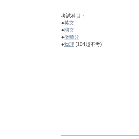
考試科目：
●
英文
●
國文
●
微積分
●
物理
(104起不考)