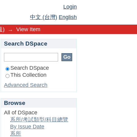
Login
中文 (台灣)
English
)
→
View Item
Search DSpace
Search DSpace
This Collection
Advanced Search
Browse
All of DSpace
系所/考試類型/科目總覽
By Issue Date
系所