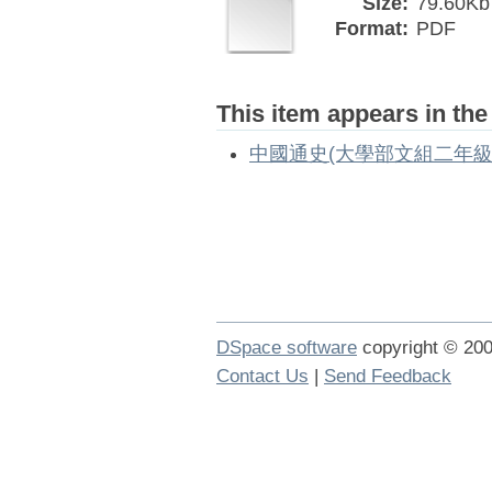
Size:
79.60Kb
Format:
PDF
This item appears in the
中國通史(大學部文組二年級
DSpace software
copyright © 2
Contact Us
|
Send Feedback