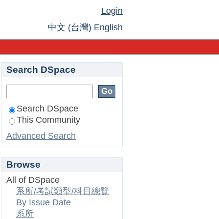
Login
中文 (台灣)
English
Search DSpace
Search DSpace
This Community
Advanced Search
Browse
All of DSpace
系所/考試類型/科目總覽
By Issue Date
系所