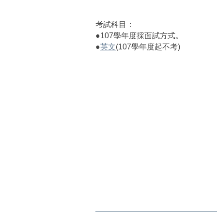
考試科目：
●107學年度採面試方式。
●
英文
(107學年度起不考)