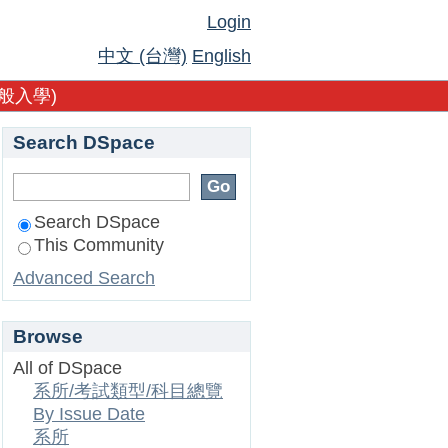
Login
中文 (台灣)
English
般入學)
Search DSpace
Search DSpace
This Community
Advanced Search
Browse
All of DSpace
系所/考試類型/科目總覽
By Issue Date
系所