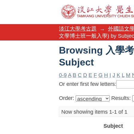
Browsing 入學
淡江大學考古題
→
外國語文
文學博士班一般入學) by Subjec
Browsing 入
Subject
0-9
A
B
C
D
E
F
G
H
I
J
K
L
M
Or enter first few letters:
Order:
Results:
Now showing items 1-1 of 1
Subject