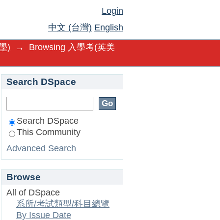
bject
Login
中文 (台灣)
English
學)
→
Browsing 入學考(英美
Search DSpace
Search DSpace
This Community
Advanced Search
Browse
All of DSpace
系所/考試類型/科目總覽
By Issue Date