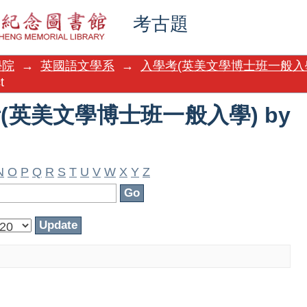
考(英美文學博士班一般入學) by Su
考古題
學院
→
英國語文學系
→
入學考(英美文學博士班一般入
t
學考(英美文學博士班一般入學) by
N
O
P
Q
R
S
T
U
V
W
X
Y
Z