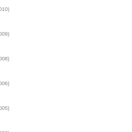
010
)
009
)
008
)
006
)
005
)