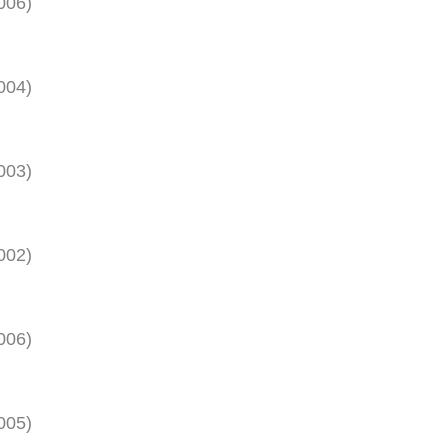
006
)
004
)
003
)
002
)
006
)
005
)