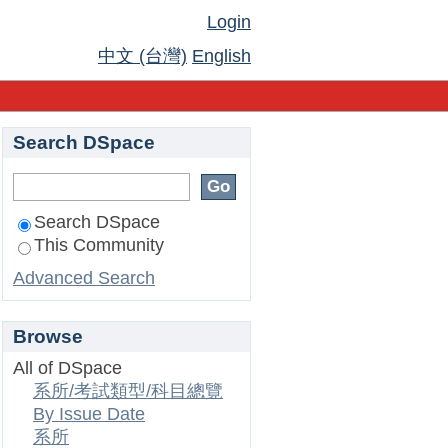
Login
中文 (台灣)
English
Search DSpace
Search DSpace
This Community
Advanced Search
Browse
All of DSpace
系所/考試類型/科目總覽
By Issue Date
系所