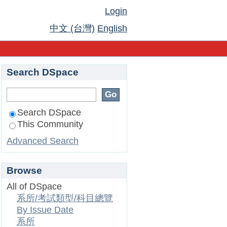
Login
中文 (台灣)
English
Search DSpace
Search DSpace
This Community
Advanced Search
Browse
All of DSpace
系所/考試類型/科目總覽
By Issue Date
系所