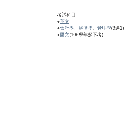
考試科目：
●
英文
●
會計學
、
經濟學
、
管理學
(3選1)
●
國文
(106學年起不考)