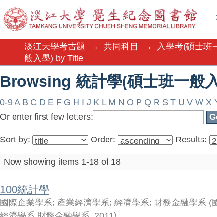
Browsing 統計學(碩士班一般入學)
淡江大學考古題
→
共同科目
→
入學考(碩士班
般入學) by Title
Browsing 統計學(碩士班一般入學)
0-9
A
B
C
D
E
F
G
H
I
J
K
L
M
N
O
P
Q
R
S
T
U
V
W
X
Or enter first few letters:
Sort by:
Order:
Results:
Now showing items 1-18 of 18
100統計學
國際企業學系
;
產業經濟學系
;
經濟學系
;
財務金融學系
(
經濟學系,財務金融學系
,
2011
)