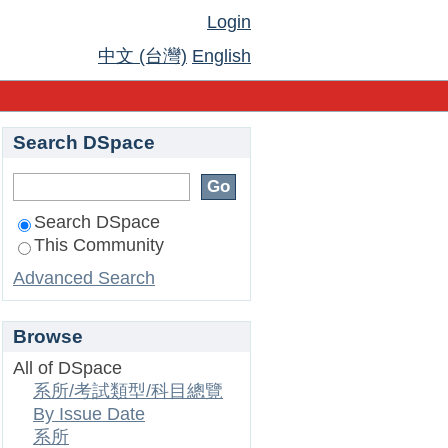
Login
中文 (台灣)
English
Search DSpace
Search DSpace
This Community
Advanced Search
Browse
All of DSpace
系所/考試類型/科目總覽
By Issue Date
系所