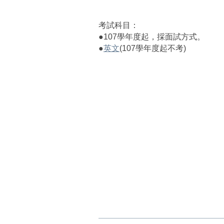
考試科目：
●107學年度起，採面試方式。
●
英文
(107學年度起不考)