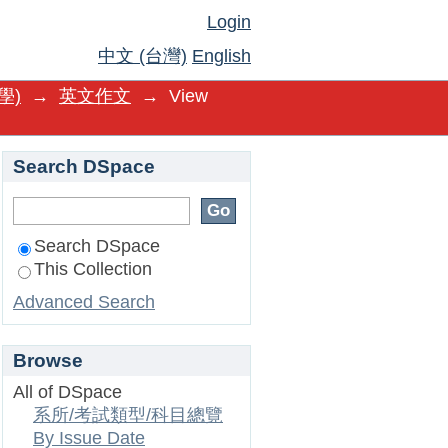
Login
中文 (台灣)
English
學)
→
英文作文
→
View
Search DSpace
Search DSpace
This Collection
Advanced Search
Browse
All of DSpace
系所/考試類型/科目總覽
By Issue Date