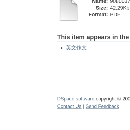
Name:
9080037
Size:
42.29Kb
Format:
PDF
This item appears in the
英文作文
DSpace software
copyright © 2
Contact Us
|
Send Feedback