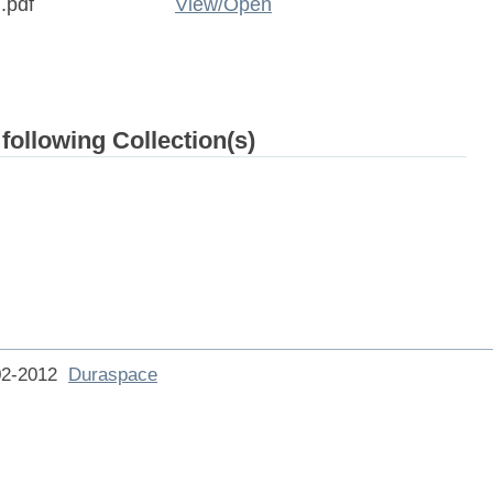
.pdf
View/
Open
 following Collection(s)
002-2012
Duraspace