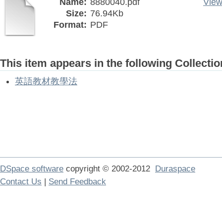
Name:
8880040.pdf
View
Size:
76.94Kb
Format:
PDF
This item appears in the following Collectio
英語教材教學法
DSpace software
copyright © 2002-2012
Duraspace
Contact Us
|
Send Feedback