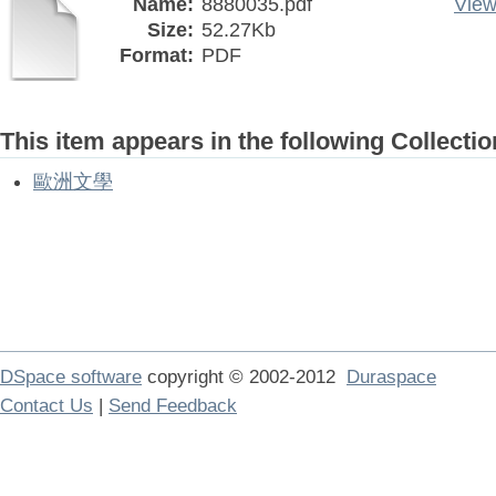
Name:
8880035.pdf
View
Size:
52.27Kb
Format:
PDF
This item appears in the following Collectio
歐洲文學
DSpace software
copyright © 2002-2012
Duraspace
Contact Us
|
Send Feedback