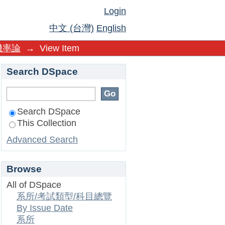
Login
中文 (台灣)
English
機率論
→
View Item
Search DSpace
Search DSpace
This Collection
Advanced Search
Browse
All of DSpace
系所/考試類型/科目總覽
By Issue Date
系所