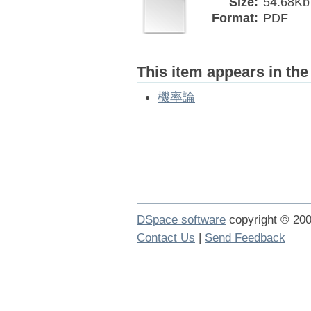
Size:
54.68Kb
Format:
PDF
This item appears in the
機率論
DSpace software
copyright © 2
Contact Us
|
Send Feedback