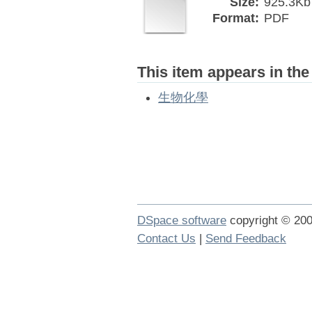
Size:
925.3Kb
Format:
PDF
This item appears in the
生物化學
DSpace software
copyright © 2
Contact Us
|
Send Feedback