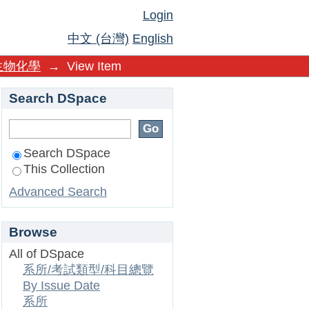
Login
中文 (台灣)
English
生物化學
→
View Item
Search DSpace
Search DSpace
This Collection
Advanced Search
Browse
All of DSpace
系所/考試類型/科目總覽
By Issue Date
系所