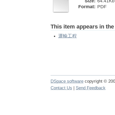
Size:
64.41Kb
Format:
PDF
This item appears in the
運輸工程
DSpace software
copyright © 2
Contact Us
|
Send Feedback