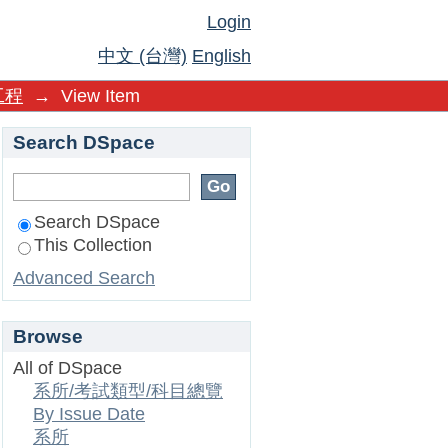
Login
中文 (台灣)
English
工程
→
View Item
Search DSpace
Search DSpace
This Collection
Advanced Search
Browse
All of DSpace
系所/考試類型/科目總覽
By Issue Date
系所