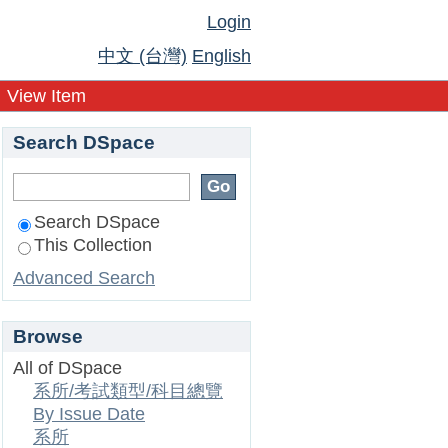
Login
中文 (台灣)
English
View Item
Search DSpace
Search DSpace
This Collection
Advanced Search
Browse
All of DSpace
系所/考試類型/科目總覽
By Issue Date
系所