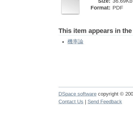
Size:
36.69Kb
Format:
PDF
This item appears in the
機率論
DSpace software
copyright © 2
Contact Us
|
Send Feedback