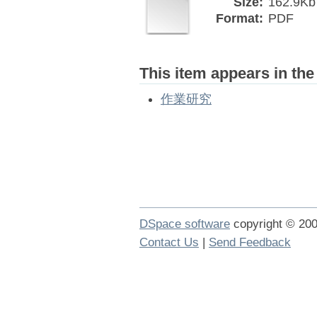
Size:
162.9Kb
Format:
PDF
This item appears in the
作業研究
DSpace software
copyright © 2
Contact Us
|
Send Feedback