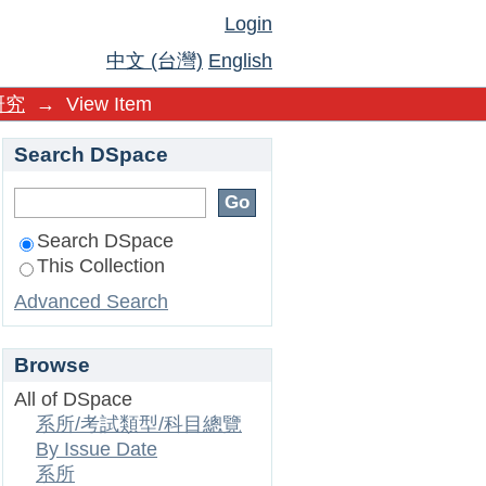
Login
中文 (台灣)
English
研究
→
View Item
Search DSpace
Search DSpace
This Collection
Advanced Search
Browse
All of DSpace
系所/考試類型/科目總覽
By Issue Date
系所