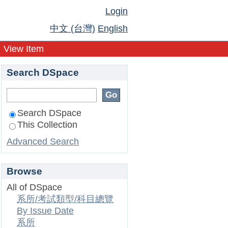
Login
中文 (台灣)
English
View Item
Search DSpace
Search DSpace
This Collection
Advanced Search
Browse
All of DSpace
系所/考試類型/科目總覽
By Issue Date
系所