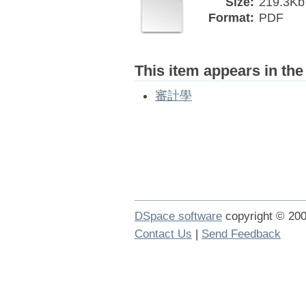
Size:
219.3Kb
Format:
PDF
This item appears in the
審計學
DSpace software
copyright © 2
Contact Us
|
Send Feedback