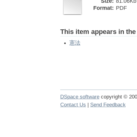
Size:
81.06Kb
Format:
PDF
This item appears in the
憲法
DSpace software
copyright © 2
Contact Us
|
Send Feedback