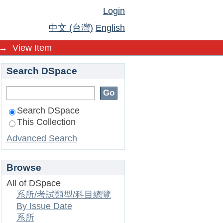
Login
中文 (台灣)
English
→
View Item
Search DSpace
Search DSpace
This Collection
Advanced Search
Browse
All of DSpace
系所/考試類型/科目總覽
By Issue Date
系所