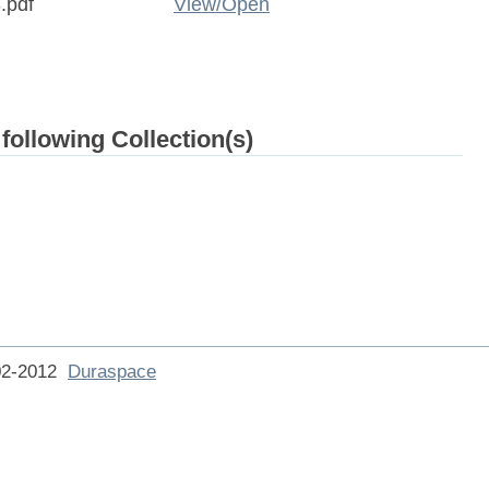
.pdf
View/
Open
 following Collection(s)
002-2012
Duraspace