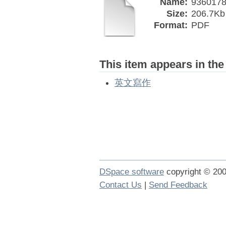
Name:
9360178
Size:
206.7Kb
Format:
PDF
This item appears in the
英文寫作
DSpace software
copyright © 2
Contact Us
|
Send Feedback