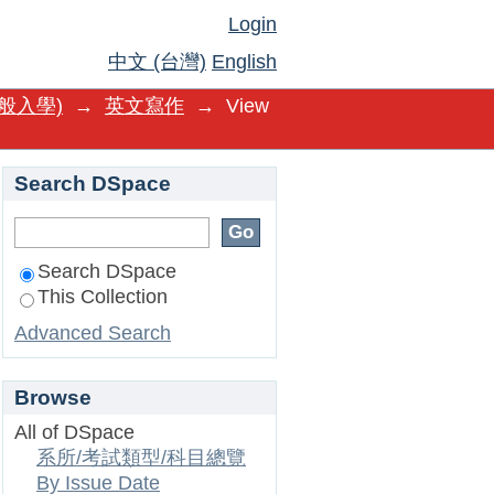
Login
中文 (台灣)
English
般入學)
→
英文寫作
→
View
Search DSpace
Search DSpace
This Collection
Advanced Search
Browse
All of DSpace
系所/考試類型/科目總覽
By Issue Date