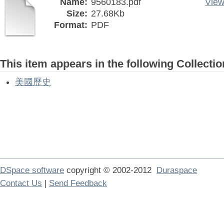
Name:
9560183.pdf
View
Size:
27.68Kb
Format:
PDF
This item appears in the following Collectio
美國歷史
DSpace software
copyright © 2002-2012
Duraspace
Contact Us
|
Send Feedback