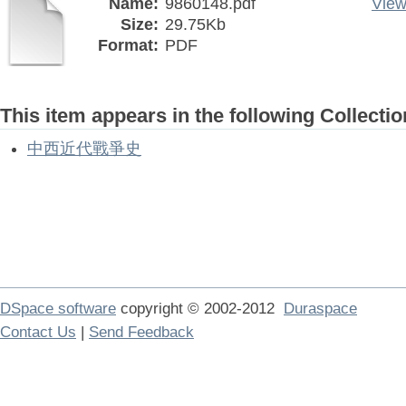
Name:
9860148.pdf
View
Size:
29.75Kb
Format:
PDF
This item appears in the following Collectio
中西近代戰爭史
DSpace software
copyright © 2002-2012
Duraspace
Contact Us
|
Send Feedback