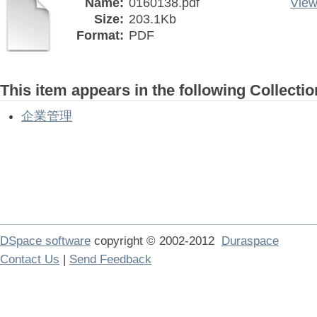
Name:
0160138.pdf
View
Size:
203.1Kb
Format:
PDF
This item appears in the following Collectio
企業管理
DSpace software
copyright © 2002-2012
Duraspace
Contact Us
|
Send Feedback